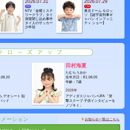
2026.07.31
2026.07.29
TV
CM
NTV「金曜ミステ
東京ドーム Ｇロッ
リークラブ」タイ
ソ 【超宇宙刑事ギ
洞窟閉じ込め事件
ャバン インフィニ
タイ人のサッカー
ティ ショー】
少年役
田村海夏
たむらうみか
08.20
生年月日：R1.08.05
年齢：7歳
2026年
 デオシート 貼
アディダスジャパン×JFA 「突
パッド
撃スクープ 子供インタビューを
ノゾキミ」
國井颯介
ォメーション
い
くにいそうすけ
お知らせ一覧はこちら
02.15
生年月日：H30.03.06
年齢：8歳