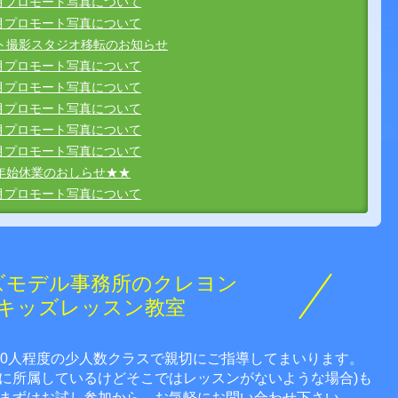
8月プロモート写真について
2025年
7月プロモート写真について
ディズニープラス「ガンニバ
ト撮影スタジオ移転のお知らせ
ル」season1 洋介幼少期役
6月プロモート写真について
池田健人
5月プロモート写真について
4月プロモート写真について
いけだけんと
08.19
生年月日：H29.05.22
3月プロモート写真について
年齢：9歳
2月プロモート写真について
2026年
年始休業のおしらせ★★
のうた 50周年
GU
1月プロモート写真について
本多すみれ
ほんだすみれ
12.10
生年月日：H28.01.06
ズモデル事務所のクレヨン
年齢：10歳
キッズレッスン教室
2023年
店 貸衣装グラン
ポプラ社「3つのステップです
ぐできる！草花あそび・しぜん
あそび（全7巻）」
10人程度の少人数クラスで親切にご指導してまいります。
松本季子
社に所属しているけどそこではレッスンがないような場合)も
さ
まつもときこ
まずはお試し参加から、お気軽にお問い合わせ下さい。