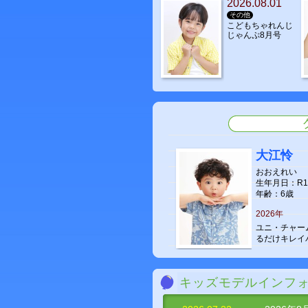
2026.08.01
その他
こどもちゃれんじ
じゃんぷ8月号
大江怜
おおえれい
生年月日：R1.
年齢：6歳
2026年
ユニ・チャーム
るだけキレイ
星野永成
キッズモデルインフ
ほしのえいせ
生年月日：H31.
年齢：7歳