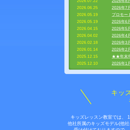
2026.07.22
2026年
2026年
2026.06.25
2026年
関西電力
2026.05.19
プロモー
2026.05.19
2026年
大橋源
2026.04.15
2026年
2026.04.02
2026年
おおはしげん
生年月日：H29.
2026.02.18
2026年
年齢：8歳
2026.01.14
2026年
2026年
2025.12.15
★★年末
ハッピーターン
2025.12.10
2026年
TVCM
阿部心結
あべみゆ
生年月日：H28.
キッ
年齢：9歳
2025年
日本橋三越本
ジュール
キッズレッスン教室では、 
新垣翼
他社所属のキッズモデル(他
あらかきつば
受け付けておりますので、