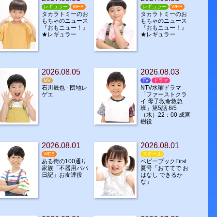
レギュラー
WEB
レギュラー
WEB
タカラトミーのお
タカラトミーのお
もちゃのニュース
もちゃのニュース
『おもニュー！』
『おもニュー！』
★レギュラー
★レギュラー
2026.08.05
2026.08.03
MV
TV
ドラマ
石川晟也 - 団地レ
NTV水曜ドラマ
ゲエ
「ファーストクラ
イ 母子救命救急
班」第5話 8/5
（水）22：00 成宮
樹役
2026.08.01
2026.08.01
WEB
スチール
ある街の100通り
ベビーブックFirst
家族「不器用パパ
夏号「おててで お
日記」お友達役
はなし できるか
な」