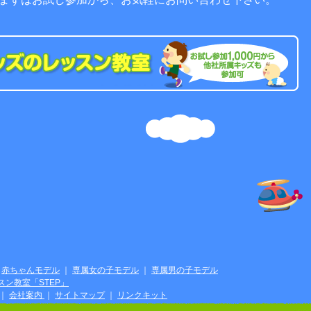
10.23
生年月日：H27.10.22
年齢：10歳
2026年
験！アンビリバボー
YTV特番「プロは10秒で見抜
る人気モノ☆キセ
く」再現 EX
稲垣裕太
いながきゆうた
02.18
生年月日：H24.02.28
年齢：14歳
2023年
アパレル
Nintendo Switch ソフト Fit
Boxing
Presents「HOP!STEP!DANCE!」
｜
赤ちゃんモデル
｜
専属女の子モデル
｜
専属男の子モデル
ン教室「STEP」
｜
会社案内
｜
サイトマップ
｜
リンクキット