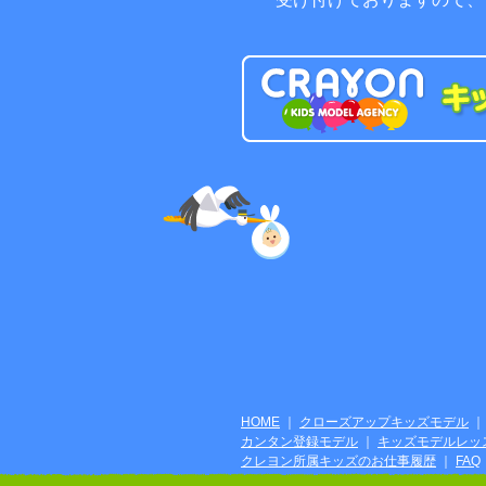
生年月日：H27.
年齢：10歳
2026年
CX 奇跡体
誰もが知って
キの爆誕SP
伴英里南
ばんえりな
生年月日：H26.
年齢：12歳
2025年
コンバース 
HOME
｜
クローズアップキッズモデル
カンタン登録モデル
｜
キッズモデルレッス
クレヨン所属キッズのお仕事履歴
｜
FAQ