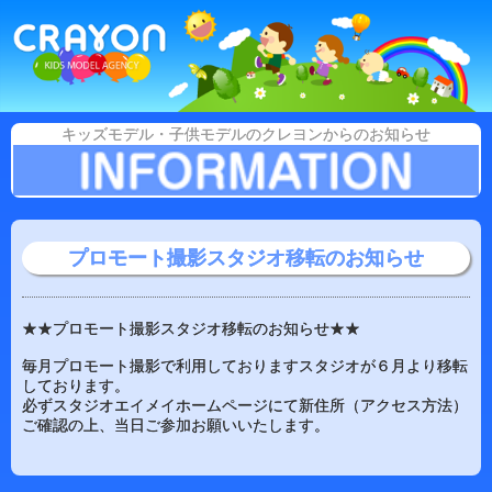
キッズモデル・子供モデルのクレヨンからのお知らせ
プロモート撮影スタジオ移転のお知らせ
★★プロモート撮影スタジオ移転のお知らせ★★
毎月プロモート撮影で利用しておりますスタジオが６月より移転
しております。
必ずスタジオエイメイホームページにて新住所（アクセス方法）
ご確認の上、当日ご参加お願いいたします。