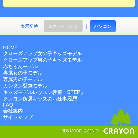
表示切替
スマートフォン
｜
パソコン
HOME
クローズアップ女の子キッズモデル
クローズアップ男の子キッズモデル
赤ちゃんモデル
専属女の子モデル
専属男の子モデル
カンタン登録モデル
キッズモデルレッスン教室「STEP」
クレヨン所属キッズのお仕事履歴
FAQ
会社案内
サイトマップ