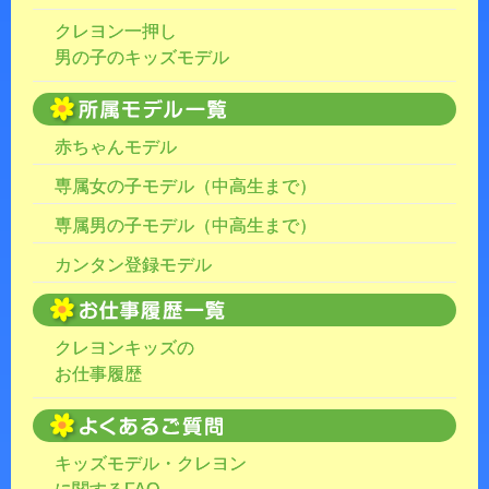
クレヨン一押し
男の子のキッズモデル
赤ちゃんモデル
専属女の子モデル（中高生まで）
専属男の子モデル（中高生まで）
カンタン登録モデル
クレヨンキッズの
お仕事履歴
キッズモデル・クレヨン