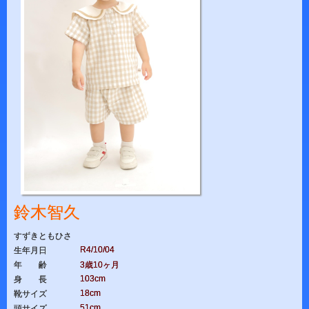
鈴木智久
すずきともひさ
R4/10/04
生年月日
年 齢
3歳10ヶ月
103cm
身 長
18cm
靴サイズ
51cm
頭サイズ