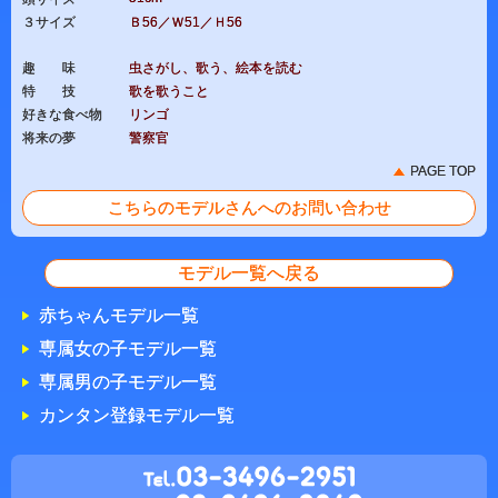
３サイズ
Ｂ56／Ｗ51／Ｈ56
趣 味
虫さがし、歌う、絵本を読む
特 技
歌を歌うこと
好きな食べ物
リンゴ
将来の夢
警察官
PAGE TOP
こちらのモデルさんへのお問い合わせ
モデル一覧へ戻る
赤ちゃんモデル一覧
専属女の子モデル一覧
専属男の子モデル一覧
カンタン登録モデル一覧