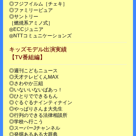
◎フジフイルム［チェキ］
◎ファミリーピュア
◎サントリー
［燃焼系アミノ式］
◎ECCジュニア
◎NTTコミュニケーションズ
キッズモデル出演実績
【TV番組編】
◎週刊こどもニュース
◎天才テレビくんMAX
◎さわやか三組
◎いないいないばあっ！
◎ひとりでできるもん
◎ぐるぐるナインティナイン
◎やっぱりさんま大先生
◎行列のできる法律相談所
◎学校へ行こう
◎スーパーJチャンネル
◎発掘あるある大辞典