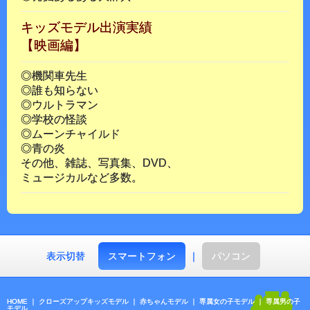
キッズモデル出演実績
【映画編】
◎機関車先生
◎誰も知らない
◎ウルトラマン
◎学校の怪談
◎ムーンチャイルド
◎青の炎
その他、雑誌、写真集、DVD、
ミュージカルなど多数。
表示切替
スマートフォン
｜
パソコン
HOME
｜
クローズアップキッズモデル
｜
赤ちゃんモデル
｜
専属女の子モデル
｜
専属男の子
モデル