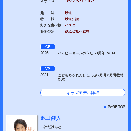
３サイズ
Ｂ63／Ｗ57／Ｈ74
趣 味
鉄道
特 技
鉄道知識
好きな食べ物
パスタ
将来の夢
鉄道会社へ就職
CF
2026
ハッピーターンのうた 50周年TVCM
VP
2021
こどもちゃれんじ ほっぷ7月号.8月号教材
DVD
キッズモデル詳細
PAGE TOP
池田健人
いけだけんと