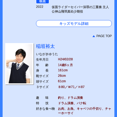
映画
2022
仮面ライダーセイバー深罪の三重奏 主人
公神山飛羽真幼少期役
キッズモデル詳細
PAGE TOP
稲垣裕太
いながきゆうた
H24/02/28
生年月日
年 齢
14歳6ヶ月
161cm
身 長
26cm
靴サイズ
61cm
頭サイズ
３サイズ
Ｂ80／Ｗ71／Ｈ87
趣 味
釣り、ドラム演奏
特 技
ドラム演奏、バク転
好きな食べ物
お肉、お魚、キャベツの千切り、チャ
ーホーサイ