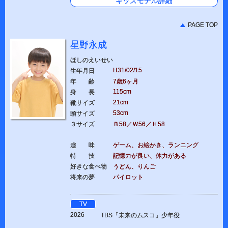
キッズモデル詳細
PAGE TOP
星野永成
ほしのえいせい
H31/02/15
生年月日
年 齢
7歳6ヶ月
115cm
身 長
21cm
靴サイズ
53cm
頭サイズ
３サイズ
Ｂ58／Ｗ56／Ｈ58
趣 味
ゲーム、お絵かき、ランニング
特 技
記憶力が良い、体力がある
好きな食べ物
うどん、りんご
将来の夢
パイロット
TV
2026
TBS「未来のムスコ」少年役