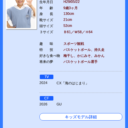
H29/05/22
生年月日
年 齢
9歳3ヶ月
130cm
身 長
21cm
靴サイズ
52cm
頭サイズ
３サイズ
Ｂ61／Ｗ58／Ｈ64
趣 味
スポーツ観戦
特 技
バスケットボール、持久走
好きな食べ物
梅干し、かにみそ、みかん
将来の夢
バスケットボール選手
TV
2024
CX「海のはじまり」
CF
2026
GU
キッズモデル詳細