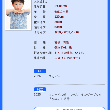
おおえれい
R1/08/20
生年月日
年 齢
6歳11ヶ月
120cm
身 長
20cm
靴サイズ
53cm
頭サイズ
３サイズ
Ｂ59／Ｗ53／Ｈ62
趣 味
将棋、料理
特 技
倒立前転、歌
好きな食べ物
もんじゃ焼き、いくら
将来の夢
レスリングのコーチ
CF
2026
スカパー！
雑誌
2025
フレーベル館 しぜん キンダーブック
「かみ」11月号