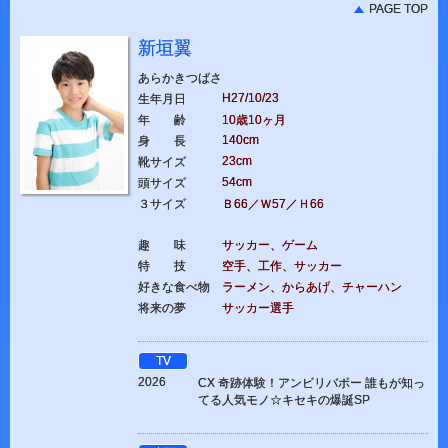
PAGE TOP
新垣翼
あらかきつばさ
H27/10/23
生年月日
年 齢
10歳10ヶ月
140cm
身 長
23cm
靴サイズ
54cm
頭サイズ
３サイズ
Ｂ66／Ｗ57／Ｈ66
趣 味
サッカー、ゲーム
特 技
空手、工作、サッカー
好きな食べ物
ラーメン、からあげ、チャーハン
将来の夢
サッカー選手
TV
2026
CX 奇跡体験！アンビリバボー 誰もが知っ
てる人気モノ☆キセキの爆誕SP