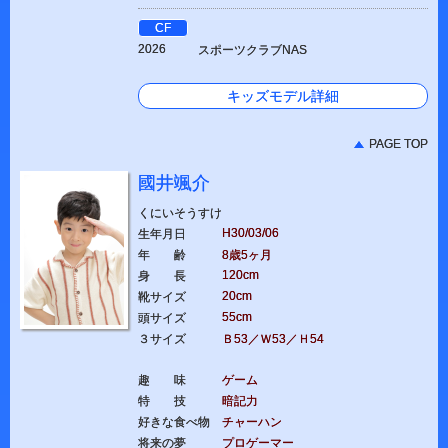
CF
2026
スポーツクラブNAS
キッズモデル詳細
PAGE TOP
國井颯介
くにいそうすけ
H30/03/06
生年月日
年 齢
8歳5ヶ月
120cm
身 長
20cm
靴サイズ
55cm
頭サイズ
３サイズ
Ｂ53／Ｗ53／Ｈ54
趣 味
ゲーム
特 技
暗記力
好きな食べ物
チャーハン
将来の夢
プロゲーマー