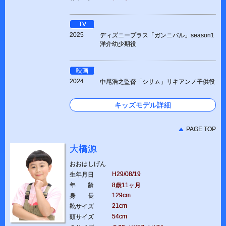
TV
2025
ディズニープラス「ガンニバル」season1
洋介幼少期役
映画
2024
中尾浩之監督「シサㇺ」リキアンノ子供役
キッズモデル詳細
PAGE TOP
大橋源
おおはしげん
H29/08/19
生年月日
年 齢
8歳11ヶ月
129cm
身 長
21cm
靴サイズ
54cm
頭サイズ