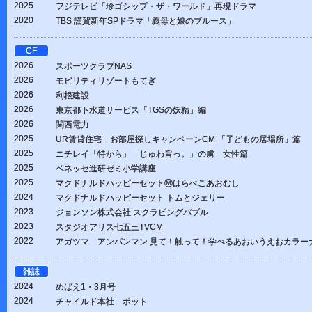
2025
フジテレビ「珍ゴシップ・ザ・ワールド」再現ドラマ
2020
TBS 謹賀新年SPドラマ「義母と娘のブルース」
CF
2026
スポーツクラブNAS
2026
モビリティリゾートもてぎ
2026
利根建設
2026
東京都下水道サービス「TGSの妖精」編
2026
関西電力
2025
UR賃貸住宅 お部屋探しキャンペーンCM 「子どもの居場所」篇
2025
ニチレイ「特から」「じゅわ旨っ。」の虜 女性篇
2025
ベネッセ進研ゼミ小学講座
2025
マクドナルドハッピーセットⓂはらぺこあおむし
2024
マクドナルドハッピーセット トムとジェリー
2023
ジョンソン株式会社 スクラビングバブル
2023
スタジオアリス七五三TVCM
2022
アガツマ アンパンマン 見て！触って！学べるあおいうえおカラー
雑誌
2024
めばえ1・3月号
2024
チャイルド本社 ポット