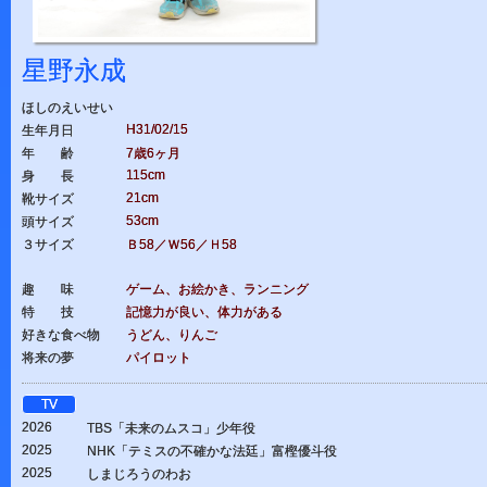
星野永成
ほしのえいせい
H31/02/15
生年月日
年 齢
7歳6ヶ月
115cm
身 長
21cm
靴サイズ
53cm
頭サイズ
３サイズ
Ｂ58／Ｗ56／Ｈ58
趣 味
ゲーム、お絵かき、ランニング
特 技
記憶力が良い、体力がある
好きな食べ物
うどん、りんご
将来の夢
パイロット
TV
2026
TBS「未来のムスコ」少年役
2025
NHK「テミスの不確かな法廷」富樫優斗役
2025
しまじろうのわお