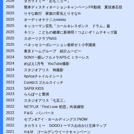
2026
タカラトミー「おもニュー」
2026
熊本ディスティネーションキャンペーンPR動画 夏目漱石役
2025
りそな銀行 家族の変化とりそな!n
2025
オーディオテクニカmimio
2025
キッコーマン豆乳「コール＆レスポンス ドラム」篇
2025
キリン こどもの健康に新発明！つよいぞ！ムテキッズ篇
2025
スポーツクラブNAS
2025
ベネッセコーポレーション進研ゼミ小学講座
2025
東京ドームグループ 紹介ムービー
2024
SONY一眼レフカメラAPS-C ミラーレス
2024
めばえ1月号 YouTube撮影
2024
スタジオアリス 袴撮影
2023
Apricaチャイルドシート
2023
Combiスゴカルスイッチ
2023
SAPIX KIDS
2023
ららぽーと豊洲
2023
スタジオアリス「七五三」
2022
NETFLIX「First Love 初恋」向坂綴役
2022
P＆G パンパース
2022
セブン&アイ・ホールディングス7NOW
2022
タカラトミー GOGOトーマスお出かけ立体マップ
2021
H＆M ゴールデンウイークキャンペーン