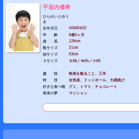
平垣内優希
ひらがいとゆう
き
H30/03/22
生年月日
年 齢
8歳5ヶ月
128cm
身 長
21cm
靴サイズ
53cm
頭サイズ
３サイズ
Ｂ68／Ｗ65／Ｈ69
趣 味
映画を観ること、工作
特 技
合気道、ドッジボール、大縄跳び
好きな食べ物
グミ、トマト、チョコレート
将来の夢
マジシャン