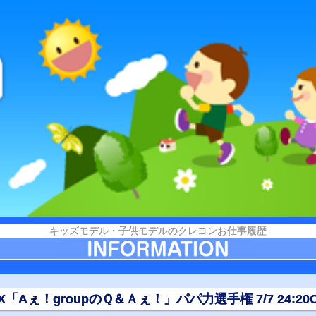
キッズモデル・子供モデルのクレヨンお仕事履歴
X「Aぇ！groupのＱ＆Ａぇ！」パパ力選手権 7/7 24:20