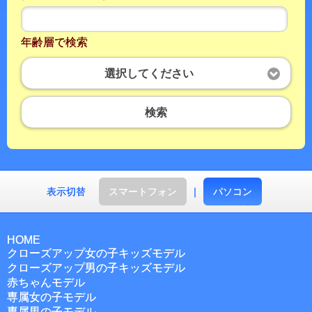
年齢層で検索
選択してください
検索
表示切替
スマートフォン
｜
パソコン
HOME
クローズアップ女の子キッズモデル
クローズアップ男の子キッズモデル
赤ちゃんモデル
専属女の子モデル
専属男の子モデル