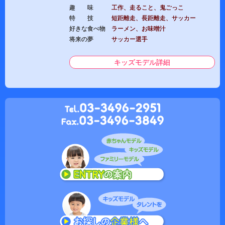
趣 味
工作、走ること、鬼ごっこ
特 技
短距離走、長距離走、サッカー
好きな食べ物
ラーメン、お味噌汁
将来の夢
サッカー選手
キッズモデル詳細