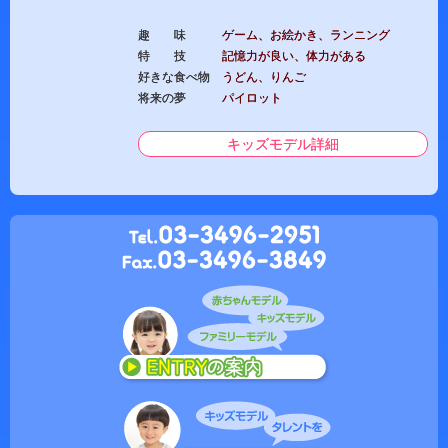
趣 味
ゲーム、お絵かき、ランニング
特 技
記憶力が良い、体力がある
好きな食べ物
うどん、りんご
将来の夢
パイロット
キッズモデル詳細