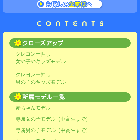
クレヨン一押し
女の子のキッズモデル
クレヨン一押し
男の子のキッズモデル
赤ちゃんモデル
専属女の子モデル（中高生まで）
専属男の子モデル（中高生まで）