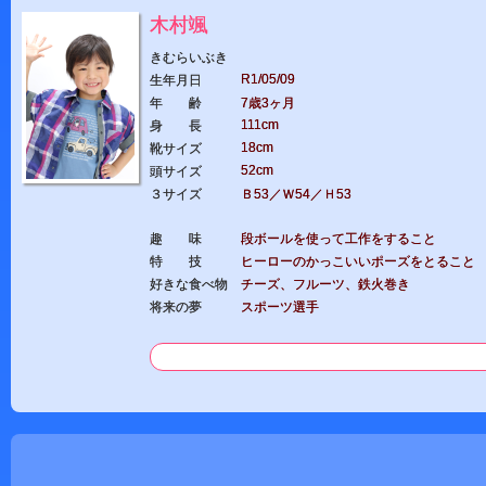
木村颯
きむらいぶき
R1/05/09
生年月日
年 齢
7歳3ヶ月
111cm
身 長
18cm
靴サイズ
52cm
頭サイズ
３サイズ
Ｂ53／Ｗ54／Ｈ53
趣 味
段ボールを使って工作をすること
特 技
ヒーローのかっこいいポーズをとること
好きな食べ物
チーズ、フルーツ、鉄火巻き
将来の夢
スポーツ選手