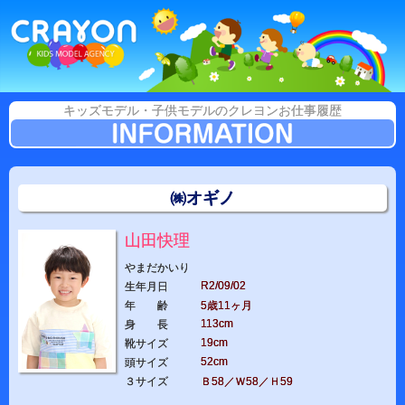
キッズモデル・子供モデルのクレヨンお仕事履歴
㈱オギノ
山田快理
やまだかいり
R2/09/02
生年月日
年 齢
5歳11ヶ月
113cm
身 長
19cm
靴サイズ
52cm
頭サイズ
３サイズ
Ｂ58／Ｗ58／Ｈ59