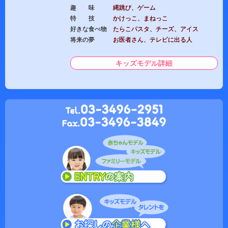
趣 味
縄跳び、ゲーム
特 技
かけっこ、まねっこ
好きな食べ物
たらこパスタ、チーズ、アイス
将来の夢
お医者さん、テレビに出る人
キッズモデル詳細