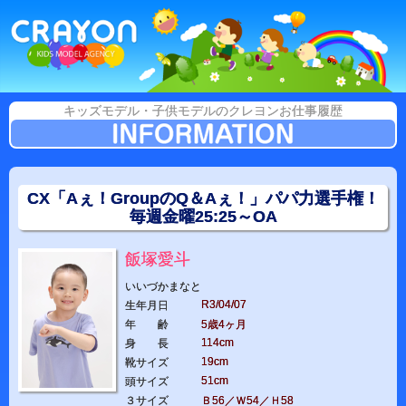
キッズモデル・子供モデルのクレヨンお仕事履歴
CX「Aぇ！GroupのQ＆Aぇ！」パパ力選手権！
毎週金曜25:25～OA
飯塚愛斗
いいづかまなと
R3/04/07
生年月日
年 齢
5歳4ヶ月
114cm
身 長
19cm
靴サイズ
51cm
頭サイズ
３サイズ
Ｂ56／Ｗ54／Ｈ58