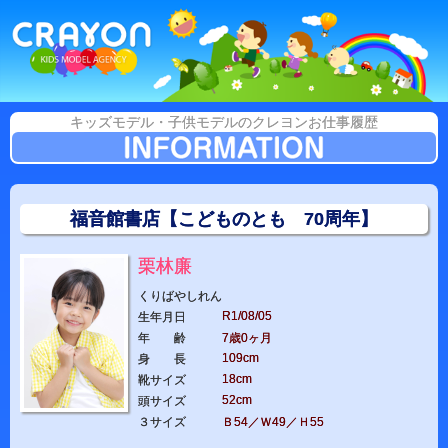
キッズモデル・子供モデルのクレヨンお仕事履歴
福音館書店【こどものとも 70周年】
栗林廉
くりばやしれん
R1/08/05
生年月日
年 齢
7歳0ヶ月
109cm
身 長
18cm
靴サイズ
52cm
頭サイズ
３サイズ
Ｂ54／Ｗ49／Ｈ55