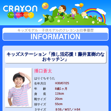
キッズモデル・子供モデルのクレヨンお仕事履歴
キッズステーション「推し活応援！藤井直樹のな
おキッチン」
播口蒼太
はりぐちそうた
H30/07/25
生年月日
年 齢
8歳1ヶ月
119cm
身 長
20cm
靴サイズ
55cm
頭サイズ
３サイズ
Ｂ59／Ｗ57／Ｈ64