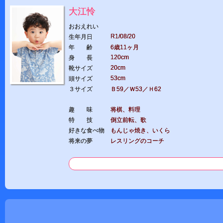
大江怜
おおえれい
R1/08/20
生年月日
年 齢
6歳11ヶ月
120cm
身 長
20cm
靴サイズ
53cm
頭サイズ
３サイズ
Ｂ59／Ｗ53／Ｈ62
趣 味
将棋、料理
特 技
倒立前転、歌
好きな食べ物
もんじゃ焼き、いくら
将来の夢
レスリングのコーチ