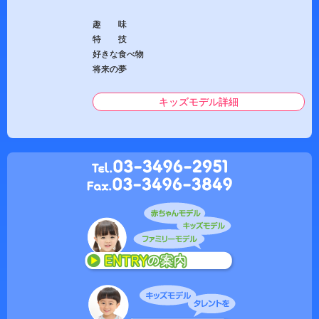
趣 味
特 技
好きな食べ物
将来の夢
キッズモデル詳細