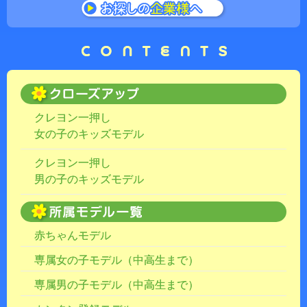
クレヨン一押し
女の子のキッズモデル
クレヨン一押し
男の子のキッズモデル
赤ちゃんモデル
専属女の子モデル（中高生まで）
専属男の子モデル（中高生まで）