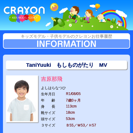
キッズモデル・子供モデルのクレヨンお仕事履歴
TaniYuuki もしものがたり MV
吉原那飛
よしはらなつひ
R1/08/05
生年月日
年 齢
7歳0ヶ月
113cm
身 長
18cm
靴サイズ
53cm
頭サイズ
３サイズ
Ｂ55／Ｗ53／Ｈ57