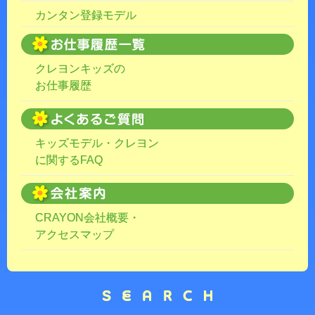
カンタン登録モデル
クレヨンキッズの
お仕事履歴
キッズモデル・クレヨン
に関するFAQ
CRAYON会社概要・
アクセスマップ