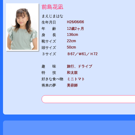
前島花凪
まえじまはな
H26/06/06
生年月日
年 齢
12歳2ヶ月
136cm
身 長
22cm
靴サイズ
50cm
頭サイズ
３サイズ
Ｂ67／Ｗ61／Ｈ72
趣 味
旅行、ドライブ
特 技
和太鼓
好きな食べ物
ミニトマト
将来の夢
美容師