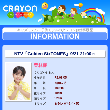
キッズモデル・子供モデルのクレヨンお仕事履歴
NTV「Golden SixTONES」9/21 21:00～
栗林廉
くりばやしれん
R1/08/05
生年月日
年 齢
7歳0ヶ月
109cm
身 長
18cm
靴サイズ
52cm
頭サイズ
３サイズ
Ｂ54／Ｗ49／Ｈ55