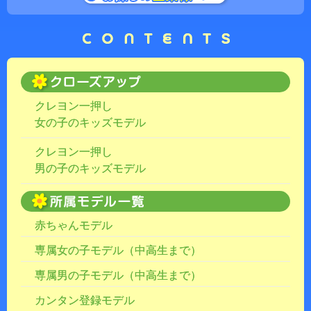
クレヨン一押し
女の子のキッズモデル
クレヨン一押し
男の子のキッズモデル
赤ちゃんモデル
専属女の子モデル（中高生まで）
専属男の子モデル（中高生まで）
カンタン登録モデル