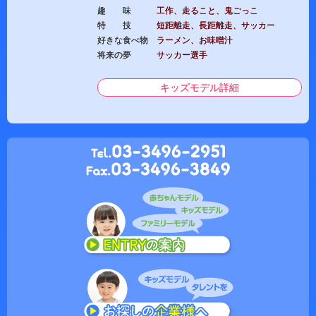
趣 味
工作、走ること、鬼ごっこ
特 技
短距離走、長距離走、サッカー
好きな食べ物
ラーメン、お味噌汁
将来の夢
サッカー選手
キッズモデル詳細