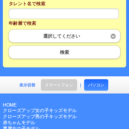
タレント名で検索
年齢層で検索
選択してください
検索
表示切替
スマートフォン
｜
パソコン
HOME
クローズアップ女の子キッズモデル
クローズアップ男の子キッズモデル
赤ちゃんモデル
専属女の子モデル