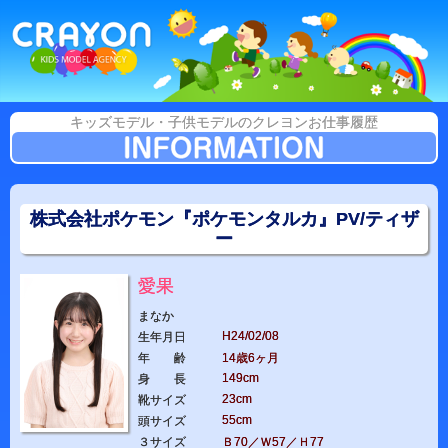
キッズモデル・子供モデルのクレヨンお仕事履歴
株式会社ポケモン『ポケモンタルカ』PV/ティザ
ー
愛果
まなか
H24/02/08
生年月日
年 齢
14歳6ヶ月
149cm
身 長
23cm
靴サイズ
55cm
頭サイズ
３サイズ
Ｂ70／Ｗ57／Ｈ77