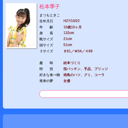
松本季子
まつもときこ
H27/10/22
生年月日
年 齢
10歳10ヶ月
132cm
身 長
21cm
靴サイズ
51cm
頭サイズ
３サイズ
Ｂ61／Ｗ54／Ｈ69
趣 味
絵本づくり
特 技
指パッチン、手品、ブリッジ
好きな食べ物
焼鳥のハツ、グミ、コーラ
将来の夢
女優