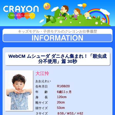
キッズモデル・子供モデルのクレヨンお仕事履歴
WebCM ムシューダ ダニさん集まれ！「殺虫成
分不使用」篇 30秒
大江怜
おおえれい
R1/08/20
生年月日
年 齢
6歳11ヶ月
120cm
身 長
20cm
靴サイズ
53cm
頭サイズ
３サイズ
Ｂ59／Ｗ53／Ｈ62