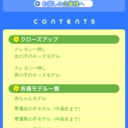
クレヨン一押し
女の子のキッズモデル
クレヨン一押し
男の子のキッズモデル
赤ちゃんモデル
専属女の子モデル（中高生まで）
専属男の子モデル（中高生まで）