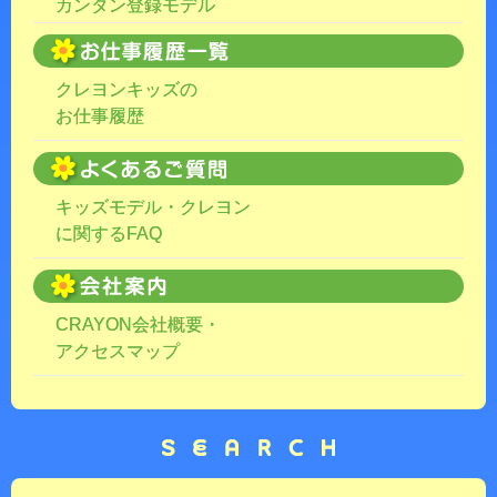
カンタン登録モデル
クレヨンキッズの
お仕事履歴
キッズモデル・クレヨン
に関するFAQ
CRAYON会社概要・
アクセスマップ