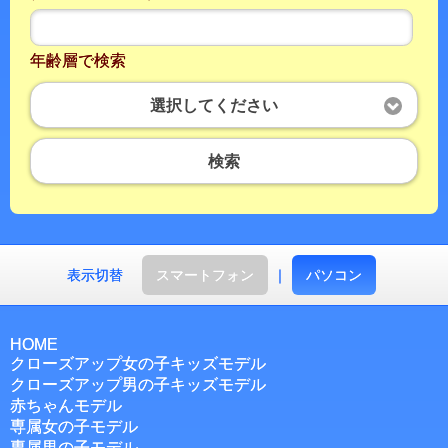
年齢層で検索
選択してください
検索
表示切替
スマートフォン
｜
パソコン
HOME
クローズアップ女の子キッズモデル
クローズアップ男の子キッズモデル
赤ちゃんモデル
専属女の子モデル
専属男の子モデル