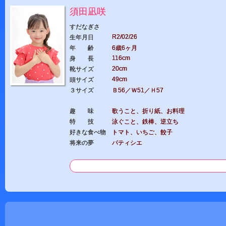
須田凪咲
すだなぎさ
R2/02/26
生年月日
年 齢
6歳6ヶ月
116cm
身 長
20cm
靴サイズ
49cm
頭サイズ
３サイズ
Ｂ56／Ｗ51／Ｈ57
趣 味
歌うこと、折り紙、お料理
特 技
泳ぐこと、鉄棒、逆立ち
好きな食べ物
トマト、いちご、餃子
将来の夢
パティシエ