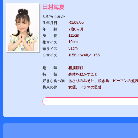
田村海夏
たむらうみか
R1/08/05
生年月日
年 齢
7歳0ヶ月
111cm
身 長
19cm
靴サイズ
51cm
頭サイズ
３サイズ
Ｂ56／Ｗ48／Ｈ56
趣 味
相撲観戦
特 技
身体を動かすこと
好きな食べ物
あさりのみそ汁、焼き鳥、ピーマンの煮
将来の夢
女優、ドラマの監督