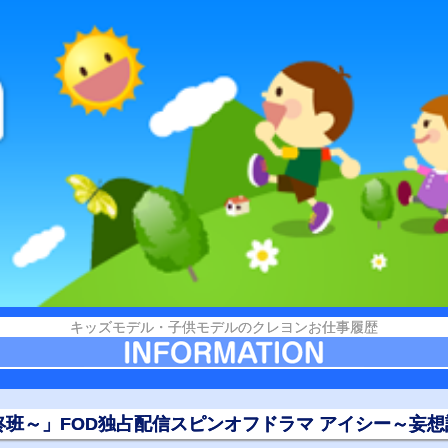
キッズモデル・子供モデルのクレヨンお仕事履歴
柊班～」FOD独占配信スピンオフドラマ アイシー～妄想