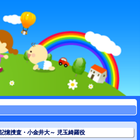
記憶捜査・小金井大～ 児玉綺羅役