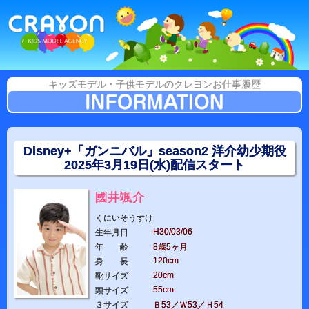
キッズモデル・子供モデルのクレヨンお仕事履歴
Disney+「ガンニバル」season2 洋介幼少期役
2025年3月19日(水)配信スタート
國井颯介
くにいそうすけ
H30/03/06
生年月日
年 齢
8歳5ヶ月
120cm
身 長
20cm
靴サイズ
55cm
頭サイズ
３サイズ
Ｂ53／Ｗ53／Ｈ54