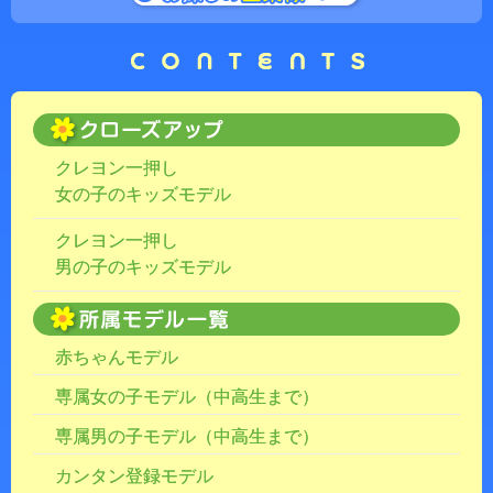
クレヨン一押し
女の子のキッズモデル
クレヨン一押し
男の子のキッズモデル
赤ちゃんモデル
専属女の子モデル（中高生まで）
専属男の子モデル（中高生まで）
カンタン登録モデル