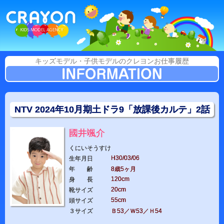
キッズモデル・子供モデルのクレヨンお仕事履歴
NTV 2024年10月期土ドラ9「放課後カルテ」2話
國井颯介
くにいそうすけ
H30/03/06
生年月日
年 齢
8歳5ヶ月
120cm
身 長
20cm
靴サイズ
55cm
頭サイズ
３サイズ
Ｂ53／Ｗ53／Ｈ54