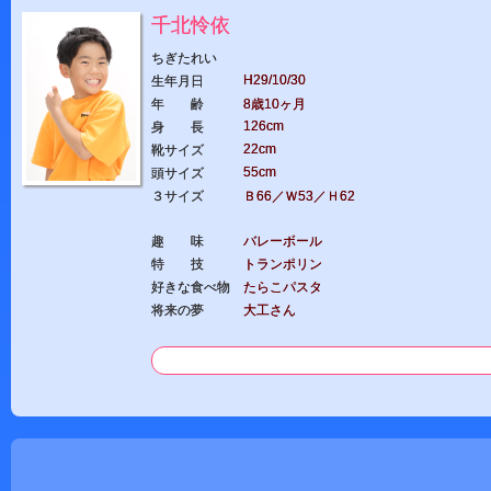
千北怜依
ちぎたれい
H29/10/30
生年月日
年 齢
8歳10ヶ月
126cm
身 長
22cm
靴サイズ
55cm
頭サイズ
３サイズ
Ｂ66／Ｗ53／Ｈ62
趣 味
バレーボール
特 技
トランポリン
好きな食べ物
たらこパスタ
将来の夢
大工さん