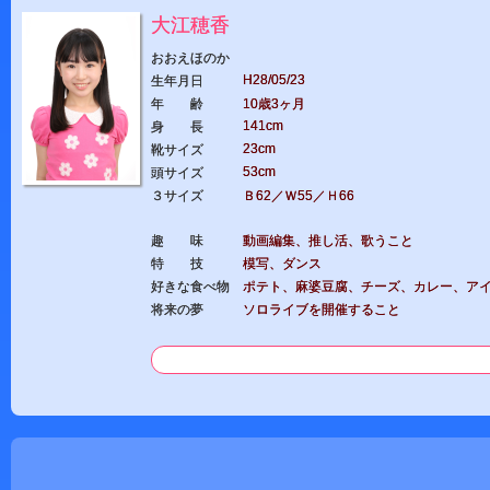
大江穂香
おおえほのか
H28/05/23
生年月日
年 齢
10歳3ヶ月
141cm
身 長
23cm
靴サイズ
53cm
頭サイズ
３サイズ
Ｂ62／Ｗ55／Ｈ66
趣 味
動画編集、推し活、歌うこと
特 技
模写、ダンス
好きな食べ物
ポテト、麻婆豆腐、チーズ、カレー、ア
将来の夢
ソロライブを開催すること