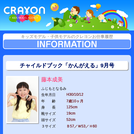
キッズモデル・子供モデルのクレヨンお仕事履歴
チャイルドブック「かんがえる」9月号
藤本成美
ふじもとなるみ
H30/10/12
生年月日
年 齢
7歳10ヶ月
125cm
身 長
19cm
靴サイズ
52cm
頭サイズ
３サイズ
Ｂ57／Ｗ53／Ｈ60