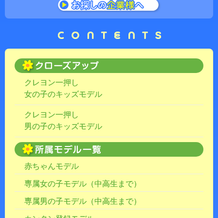
クレヨン一押し
女の子のキッズモデル
クレヨン一押し
男の子のキッズモデル
赤ちゃんモデル
専属女の子モデル（中高生まで）
専属男の子モデル（中高生まで）