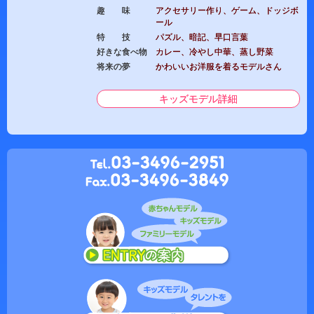
趣 味
アクセサリー作り、ゲーム、ドッジボ
ール
特 技
パズル、暗記、早口言葉
好きな食べ物
カレー、冷やし中華、蒸し野菜
将来の夢
かわいいお洋服を着るモデルさん
キッズモデル詳細