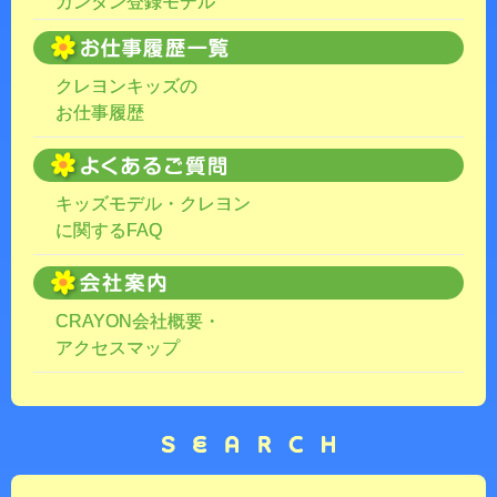
カンタン登録モデル
クレヨンキッズの
お仕事履歴
キッズモデル・クレヨン
に関するFAQ
CRAYON会社概要・
アクセスマップ