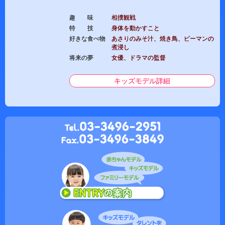
趣 味
相撲観戦
特 技
身体を動かすこと
好きな食べ物
あさりのみそ汁、焼き鳥、ピーマンの
煮浸し
将来の夢
女優、ドラマの監督
キッズモデル詳細