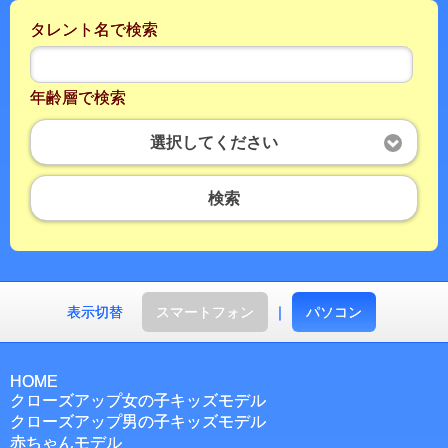
タレント名で検索
年齢層で検索
選択してください
検索
表示切替
スマートフォン
｜
パソコン
HOME
クローズアップ女の子キッズモデル
クローズアップ男の子キッズモデル
赤ちゃんモデル