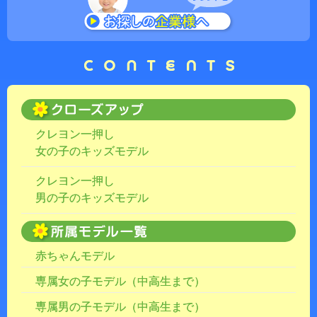
クレヨン一押し
女の子のキッズモデル
クレヨン一押し
男の子のキッズモデル
赤ちゃんモデル
専属女の子モデル（中高生まで）
専属男の子モデル（中高生まで）