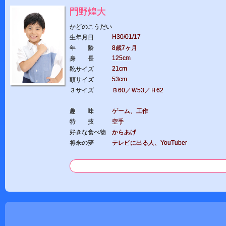
門野煌大
かどのこうだい
H30/01/17
生年月日
年 齢
8歳7ヶ月
125cm
身 長
21cm
靴サイズ
53cm
頭サイズ
３サイズ
Ｂ60／Ｗ53／Ｈ62
趣 味
ゲーム、工作
特 技
空手
好きな食べ物
からあげ
将来の夢
テレビに出る人、YouTuber