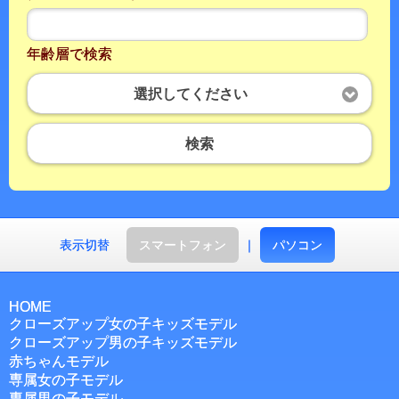
年齢層で検索
選択してください
検索
表示切替
スマートフォン
｜
パソコン
HOME
クローズアップ女の子キッズモデル
クローズアップ男の子キッズモデル
赤ちゃんモデル
専属女の子モデル
専属男の子モデル