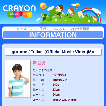
キッズモデル・子供モデルのクレヨンお仕事履歴
gurume / Tellar（Official Music Video)MV
新垣翼
あらかきつばさ
H27/10/23
生年月日
年 齢
10歳10ヶ月
140cm
身 長
23cm
靴サイズ
54cm
頭サイズ
３サイズ
Ｂ66／Ｗ57／Ｈ66