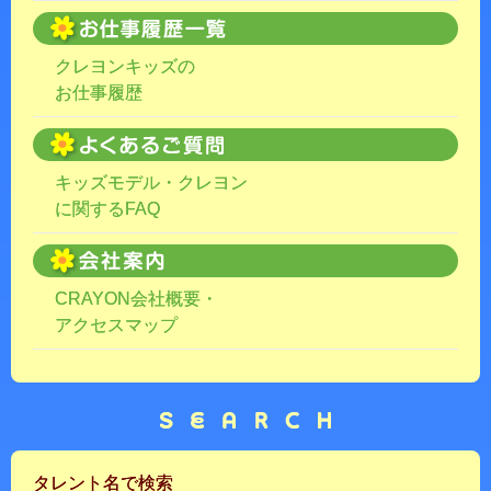
クレヨンキッズの
お仕事履歴
キッズモデル・クレヨン
に関するFAQ
CRAYON会社概要・
アクセスマップ
タレント名で検索