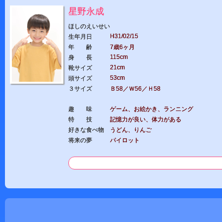
星野永成
ほしのえいせい
H31/02/15
生年月日
年 齢
7歳6ヶ月
115cm
身 長
21cm
靴サイズ
53cm
頭サイズ
３サイズ
Ｂ58／Ｗ56／Ｈ58
趣 味
ゲーム、お絵かき、ランニング
特 技
記憶力が良い、体力がある
好きな食べ物
うどん、りんご
将来の夢
パイロット