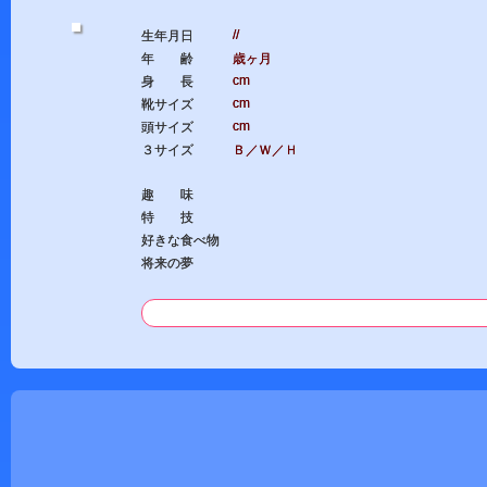
//
生年月日
年 齢
歳ヶ月
cm
身 長
cm
靴サイズ
cm
頭サイズ
３サイズ
Ｂ／Ｗ／Ｈ
趣 味
特 技
好きな食べ物
将来の夢