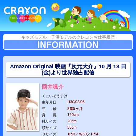
キッズモデル・子供モデルのクレヨンお仕事履歴
Amazon Original 映画『次元大介』10 月 13 日
(金)より世界独占配信
國井颯介
くにいそうすけ
H30/03/06
生年月日
年 齢
8歳5ヶ月
120cm
身 長
20cm
靴サイズ
55cm
頭サイズ
３サイズ
Ｂ53／Ｗ53／Ｈ54