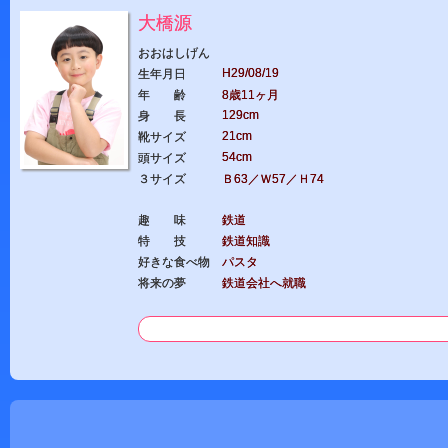
大橋源
おおはしげん
H29/08/19
生年月日
年 齢
8歳11ヶ月
129cm
身 長
21cm
靴サイズ
54cm
頭サイズ
３サイズ
Ｂ63／Ｗ57／Ｈ74
趣 味
鉄道
特 技
鉄道知識
好きな食べ物
パスタ
将来の夢
鉄道会社へ就職