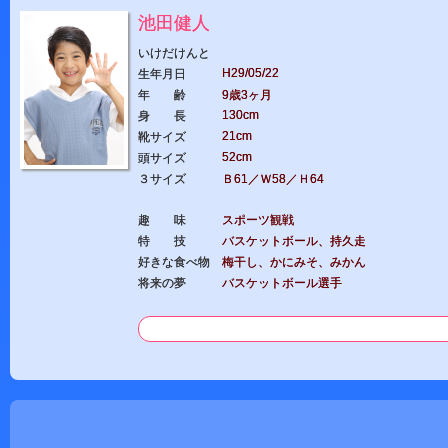
池田健人
いけだけんと
H29/05/22
生年月日
年 齢
9歳3ヶ月
130cm
身 長
21cm
靴サイズ
52cm
頭サイズ
３サイズ
Ｂ61／Ｗ58／Ｈ64
趣 味
スポーツ観戦
特 技
バスケットボール、持久走
好きな食べ物
梅干し、かにみそ、みかん
将来の夢
バスケットボール選手