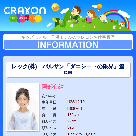
キッズモデル・子供モデルのクレヨンお仕事履歴
レック(株) バルサン「ダニシートの限界」篇
CM
阿部心結
あべみゆ
H28/12/10
生年月日
年 齢
9歳8ヶ月
131cm
身 長
22cm
靴サイズ
52cm
頭サイズ
３サイズ
Ｂ55／Ｗ53／Ｈ5