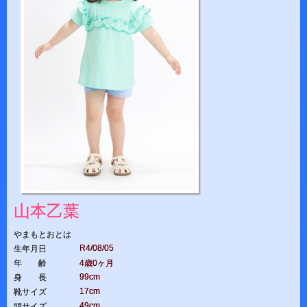
山本乙葉
やまもとおとは
R4/08/05
生年月日
年 齢
4歳0ヶ月
99cm
身 長
17cm
靴サイズ
49cm
頭サイズ