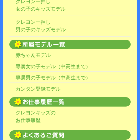
クレヨン一押し
女の子のキッズモデル
クレヨン一押し
男の子のキッズモデル
赤ちゃんモデル
専属女の子モデル（中高生まで）
専属男の子モデル（中高生まで）
カンタン登録モデル
クレヨンキッズの
お仕事履歴