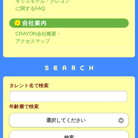
キッズモデル・クレヨン
に関するFAQ
CRAYON会社概要・
アクセスマップ
タレント名で検索
年齢層で検索
選択してください
検索