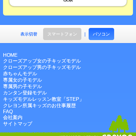
表示切替
スマートフォン
｜
パソコン
HOME
クローズアップ女の子キッズモデル
クローズアップ男の子キッズモデル
赤ちゃんモデル
専属女の子モデル
専属男の子モデル
カンタン登録モデル
キッズモデルレッスン教室「STEP」
クレヨン所属キッズのお仕事履歴
FAQ
会社案内
サイトマップ