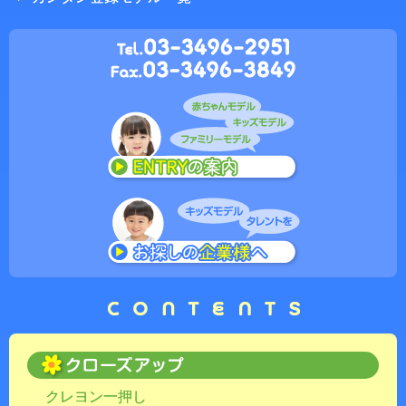
クレヨン一押し