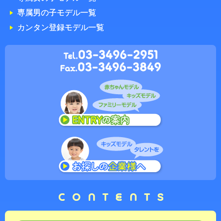
専属男の子モデル一覧
カンタン登録モデル一覧