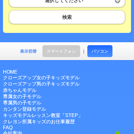
選択してください
検索
表示切替
スマートフォン
｜
パソコン
HOME
クローズアップ女の子キッズモデル
クローズアップ男の子キッズモデル
赤ちゃんモデル
専属女の子モデル
専属男の子モデル
カンタン登録モデル
キッズモデルレッスン教室「STEP」
クレヨン所属キッズのお仕事履歴
FAQ
会社案内