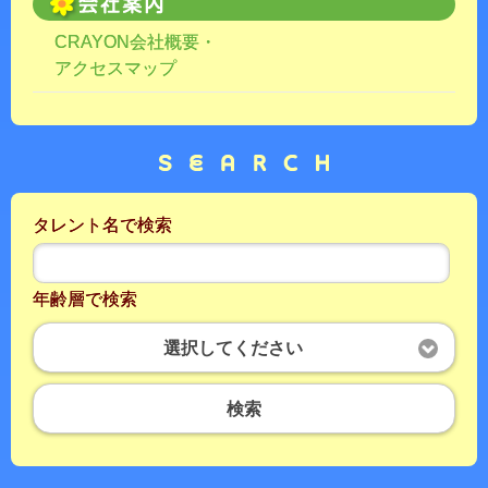
CRAYON会社概要・
アクセスマップ
タレント名で検索
年齢層で検索
選択してください
検索