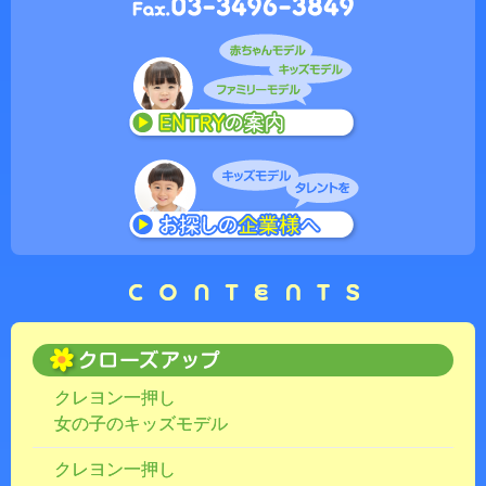
クレヨン一押し
女の子のキッズモデル
クレヨン一押し