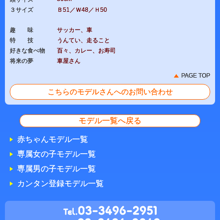
３サイズ
Ｂ51／Ｗ48／Ｈ50
趣 味
サッカー、車
特 技
うんてい、走ること
好きな食べ物
百々、カレー、お寿司
将来の夢
車屋さん
PAGE TOP
こちらのモデルさんへのお問い合わせ
モデル一覧へ戻る
赤ちゃんモデル一覧
専属女の子モデル一覧
専属男の子モデル一覧
カンタン登録モデル一覧