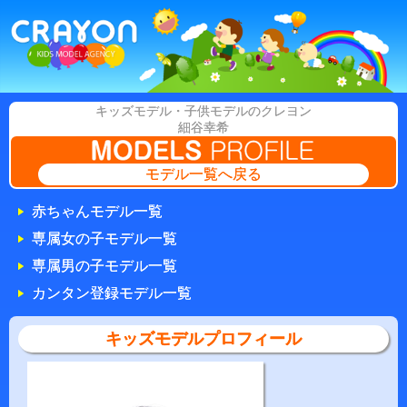
キッズモデル・子供モデルのクレヨン
細谷幸希
モデル一覧へ戻る
赤ちゃんモデル一覧
専属女の子モデル一覧
専属男の子モデル一覧
カンタン登録モデル一覧
キッズモデルプロフィール