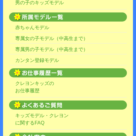
男の子のキッズモデル
赤ちゃんモデル
専属女の子モデル（中高生まで）
専属男の子モデル（中高生まで）
カンタン登録モデル
クレヨンキッズの
お仕事履歴
キッズモデル・クレヨン
に関するFAQ