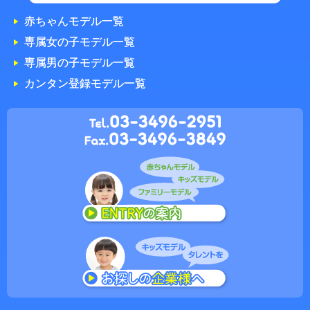
赤ちゃんモデル一覧
専属女の子モデル一覧
専属男の子モデル一覧
カンタン登録モデル一覧