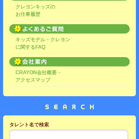
クレヨンキッズの
お仕事履歴
キッズモデル・クレヨン
に関するFAQ
CRAYON会社概要・
アクセスマップ
タレント名で検索