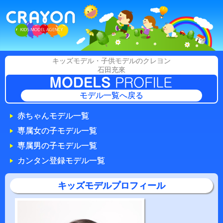
キッズモデル・子供モデルのクレヨン
石田充來
モデル一覧へ戻る
赤ちゃんモデル一覧
専属女の子モデル一覧
専属男の子モデル一覧
カンタン登録モデル一覧
キッズモデルプロフィール