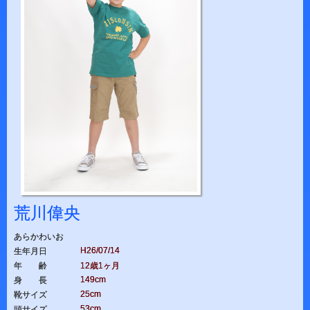
荒川偉央
あらかわいお
H26/07/14
生年月日
年 齢
12歳1ヶ月
149cm
身 長
25cm
靴サイズ
53cm
頭サイズ