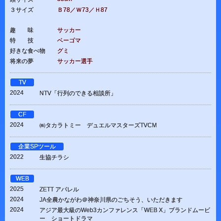
３サイズ
Ｂ78／Ｗ73／Ｈ87
趣 味
サッカー
特 技
ベーゴマ
好きな食べ物
グミ
将来の夢
サッカー選手
TV
2024
NTV「行列のできる相談所」
CF
2024
㈱タカラトミー デュエルマスターズTVCM
企業SPツール
2022
生協チラシ
WEB
2025
ZETT アパレル
2024
JA全農かながわ＠神奈川県のごちそう、いただきます
2024
アジア最大級のWeb3カンファレンス「WEB X」ブランドムービ
ー ショートドラマ