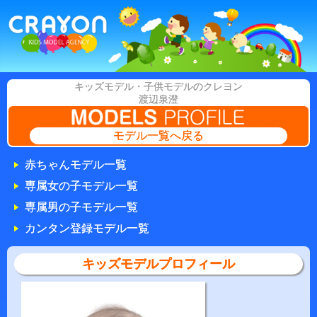
キッズモデル・子供モデルのクレヨン
渡辺泉澄
モデル一覧へ戻る
赤ちゃんモデル一覧
専属女の子モデル一覧
専属男の子モデル一覧
カンタン登録モデル一覧
キッズモデルプロフィール