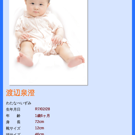
渡辺泉澄
わたなべいずみ
R7/02/28
生年月日
年 齢
1歳6ヶ月
72cm
身 長
12cm
靴サイズ
46cm
頭サイズ